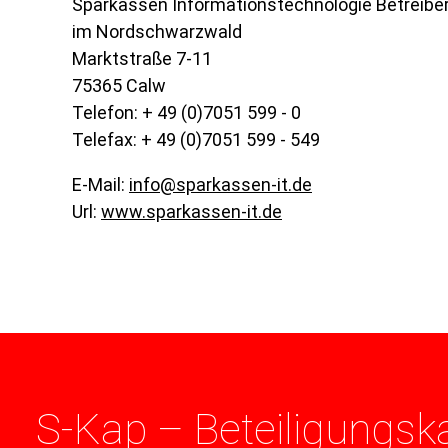
Sparkassen Informationstechnologie Betreibe
im Nordschwarzwald
Marktstraße 7-11
75365 Calw
Telefon: + 49 (0)7051 599 - 0
Telefax: + 49 (0)7051 599 - 549
E-Mail:
nf
sp
rk
ss
n-
t
d
Url:
www.sparkassen-it.de
S-Kap – Beteiligungska